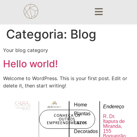
Categoria:
Blog
Your blog category
Hello world!
Welcome to WordPress. This is your first post. Edit or
delete it, then start writing!
Home
Endereço
Plantas
CONHEÇA OS
R. Dr.
OUTROS
Itapura de
Lazer
EMPREENDIMENTOS
Miranda,
155
Decorados
Boqueirão,