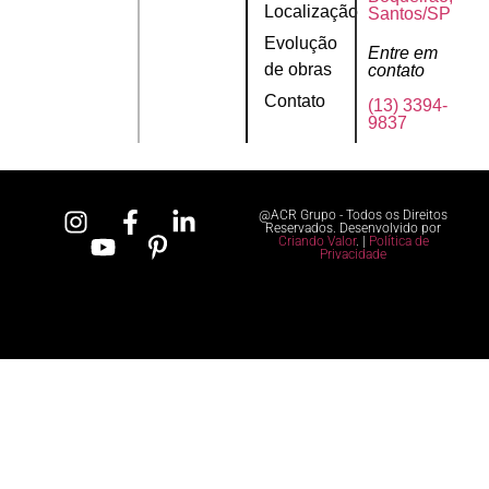
Localização
Santos/SP
Evolução
Entre em
de obras
contato
Contato
(13) 3394-
9837
@ACR Grupo - Todos os Direitos
Reservados. Desenvolvido por
Criando Valor
. |
Política de
Privacidade